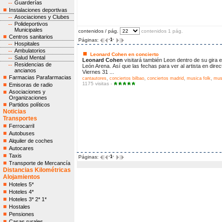
Guarderías
Instalaciones deportivas
Asociaciones y Clubes
Polideportivos
Municipales
contenidos / pág.
contenidos 1 pág.
Centros sanitarios
Páginas:
·1·
Hospitales
Ambulatorios
Leonard Cohen en concierto
Salud Mental
Leonard Cohen
visitará también Leon dentro de su gira es
Residencias de
León Arena. Así que las fechas para ver al artista en dire
ancianos
Viernes 31 ...
Farmacias Parafarmacias
,
,
,
,
cantautores
conciertos bilbao
conciertos madrid
musica folk
mus
1175 visitas -
Emisoras de radio
Asociaciones y
Organizaciones
Partidos políticos
Noticias
Transportes
Ferrocarril
Autobuses
Alquiler de coches
Autocares
Taxis
Páginas:
·1·
Transporte de Mercancía
Distancias Kilométricas
Alojamientos
Hoteles 5*
Hoteles 4*
Hoteles 3* 2* 1*
Hostales
Pensiones
Casas rurales