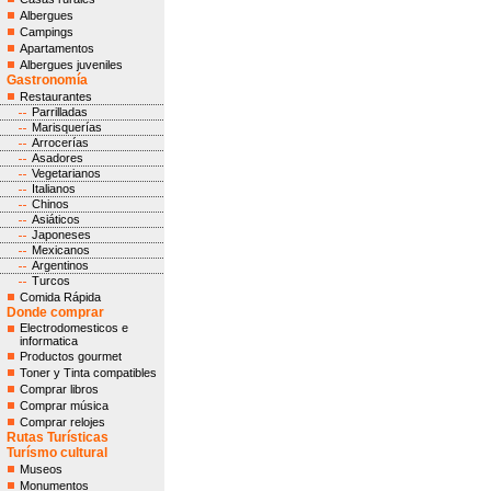
Albergues
Campings
Apartamentos
Albergues juveniles
Gastronomía
Restaurantes
Parrilladas
Marisquerías
Arrocerías
Asadores
Vegetarianos
Italianos
Chinos
Asiáticos
Japoneses
Mexicanos
Argentinos
Turcos
Comida Rápida
Donde comprar
Electrodomesticos e
informatica
Productos gourmet
Toner y Tinta compatibles
Comprar libros
Comprar música
Comprar relojes
Rutas Turísticas
Turísmo cultural
Museos
Monumentos