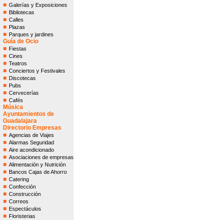
Galerías y Exposiciones
Bibliotecas
Calles
Plazas
Parques y jardines
Guía de Ocio
Fiestas
Cines
Teatros
Conciertos y Festivales
Discotecas
Pubs
Cervecerías
Cafés
Música
Ayuntamientos de
Guadalajara
Directorio Empresas
Agencias de Viajes
Alarmas Seguridad
Aire acondicionado
Asociaciones de empresas
Alimentación y Nutrición
Bancos Cajas de Ahorro
Catering
Confección
Construcción
Correos
Espectáculos
Floristerias