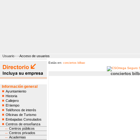
Usuario - -
Acceso de usuarios
Estás en:
conciertos bilbao
conciertos bil
Información general
Ayuntamiento
Historia
Callejero
El tiempo
Teléfonos de interés
Oficinas de Turismo
Embajadas Consulados
Centros de enseñanza
Centros públicos
Centros privados
Academias