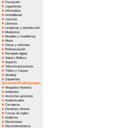
Formación
Jugueterias
Informática
Inmobiliarias
Joyerías
Librerías
Limpiezas y desinfección
Mudanzas
Muebles y mueblerías
Motor
Obras y reformas
Refinanciación
Revelado digital
Salud y Belleza
Seguros
Telecomunicaciones
Toldos y Carpas
Vending
Zapaterias
Servicios Profesionales
Abogados Notarios
Andamios
Asesorías gestorias
Audiovisuales
Cerrajeros
Dentistas clínicas
Cursos de ingles
Auditores
Electricistas
Electrodomésticos