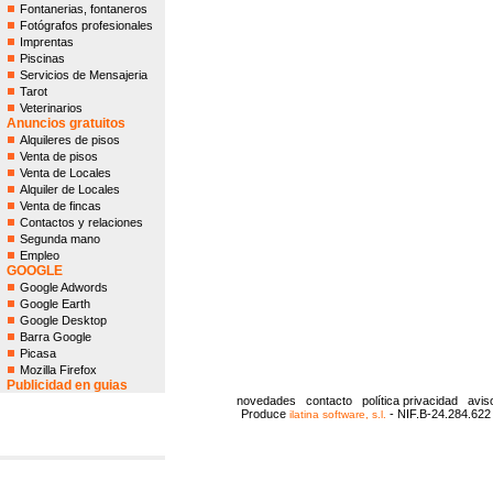
Fontanerias, fontaneros
Fotógrafos profesionales
Imprentas
Piscinas
Servicios de Mensajeria
Tarot
Veterinarios
Anuncios gratuitos
Alquileres de pisos
Venta de pisos
Venta de Locales
Alquiler de Locales
Venta de fincas
Contactos y relaciones
Segunda mano
Empleo
GOOGLE
Google Adwords
Google Earth
Google Desktop
Barra Google
Picasa
Mozilla Firefox
Publicidad en guias
novedades
contacto
política privacidad
aviso
Produce
- NIF.B-24.284.622 
ilatina software, s.l.